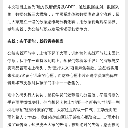
本次项目主题为“地方政府债务及GDP”，通过数据规划、数据采
集、数据分析三大模块，让学员系统体验数据库建设全流程，帮
助大家建立严谨的数据思维与分析逻辑，用数据视角观察世界、
赋能实践，为公益与职业发展增添硬核竞争力。
实践：实干砺能，践行青春担当
公益实践环节中，上海下起了大雨，训练营的实战环节却未因此
停歇，从下午一直持续到晚上。学员们带着亲手设计的海报与义
卖商品冒雨走上街头，为“童行未来”项目筹集善款。这些钱将用
来实现7名留守儿童的心愿，而这些心愿卡片正是学员陈光德在
贵州毕节支教时从孩子们手中一一收集的。
雨中的街头行人匆匆，起初学员们还带着几分羞涩，举着海报的
手在雨里微微发抖。但当想起卡片上“想要一个新书包”“想要一副
羽毛球拍”这些朴素的字迹，大家还是深吸一口气，主动走向避
雨的路人：“您好，我们在为山区孩子筹集心愿资金........”雨水打
湿了宣传页，却没浇灭大家的热情，被拒绝时的失落，总会被同