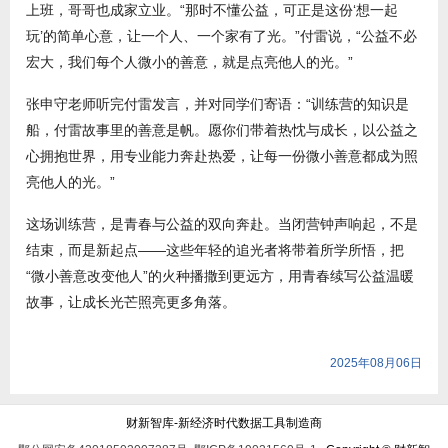
上班，哥哥也成家立业。“那时不懂公益，可正是这份‘想一起
玩’的简单心意，让一个人、一个家有了光。”付雷说，“公益不必
宏大，我们每个人微小的善意，就是点亮他人的光。”
张申守老师听完付雷发言，并对同学们寄语：“训练营的知识是
船，付雷故事里的善意是帆。愿你们带着热忱与成长，以公益之
心拥抱世界，用专业能力奔赴热爱，让每一份微小善意都成为照
亮他人的光。”
这场训练营，是青春与公益的双向奔赴。当闭营钟声响起，不是
结束，而是新起点——这些年轻的追光者将带着所学所悟，把
“微小善意改变他人”的火种播撒到更远方，用青春续写公益温暖
故事，让成长光芒照亮更多角落。
2025年08月06日
财新智库-新经济时代数据工具制造商