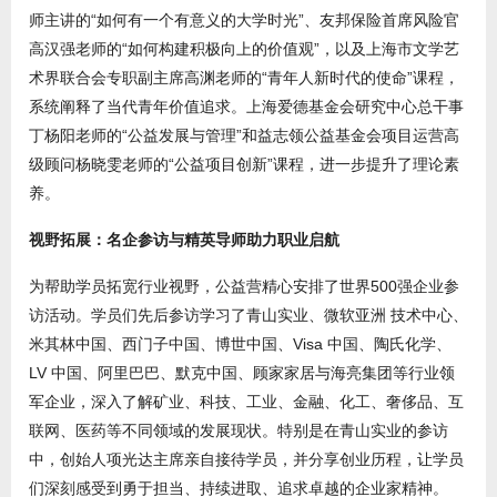
师主讲的“如何有一个有意义的大学时光”、友邦保险首席风险官
高汉强老师的“如何构建积极向上的价值观”，以及上海市文学艺
术界联合会专职副主席高渊老师的“青年人新时代的使命”课程，
系统阐释了当代青年价值追求。上海爱德基金会研究中心总干事
丁杨阳老师的“公益发展与管理”和益志领公益基金会项目运营高
级顾问杨晓雯老师的“公益项目创新”课程，进一步提升了理论素
养。
视野拓展：名企参访与精英导师助力职业启航
为帮助学员拓宽行业视野，公益营精心安排了世界500强企业参
访活动。学员们先后参访学习了青山实业、微软亚洲 技术中心、
米其林中国、西门子中国、博世中国、Visa 中国、陶氏化学、
LV 中国、阿里巴巴、默克中国、顾家家居与海亮集团等行业领
军企业，深入了解矿业、科技、工业、金融、化工、奢侈品、互
联网、医药等不同领域的发展现状。特别是在青山实业的参访
中，创始人项光达主席亲自接待学员，并分享创业历程，让学员
们深刻感受到勇于担当、持续进取、追求卓越的企业家精神。