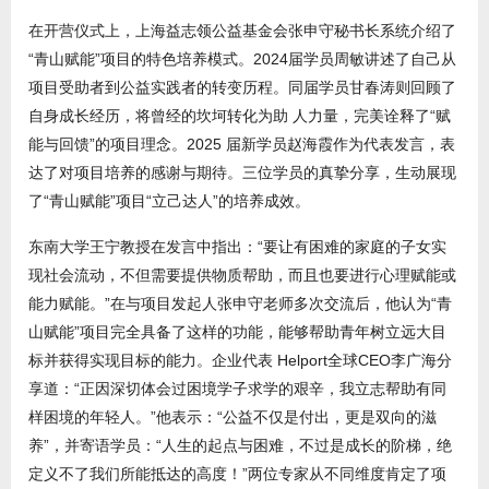
在开营仪式上，上海益志领公益基金会张申守秘书长系统介绍了
“青山赋能”项目的特色培养模式。2024届学员周敏讲述了自己从
项目受助者到公益实践者的转变历程。同届学员甘春涛则回顾了
自身成长经历，将曾经的坎坷转化为助 人力量，完美诠释了“赋
能与回馈”的项目理念。2025 届新学员赵海霞作为代表发言，表
达了对项目培养的感谢与期待。三位学员的真挚分享，生动展现
了“青山赋能”项目“立己达人”的培养成效。
东南大学王宁教授在发言中指出：“要让有困难的家庭的子女实
现社会流动，不但需要提供物质帮助，而且也要进行心理赋能或
能力赋能。”在与项目发起人张申守老师多次交流后，他认为“青
山赋能”项目完全具备了这样的功能，能够帮助青年树立远大目
标并获得实现目标的能力。企业代表 Helport全球CEO李广海分
享道：“正因深切体会过困境学子求学的艰辛，我立志帮助有同
样困境的年轻人。”他表示：“公益不仅是付出，更是双向的滋
养”，并寄语学员：“人生的起点与困难，不过是成长的阶梯，绝
定义不了我们所能抵达的高度！”两位专家从不同维度肯定了项