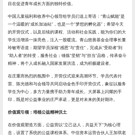
目在促进青年成长方面的独特价值。
中国儿童福利和收养中心领导给学员们送上寄语：“青山赋能”是
一个温暖的“成长加油站”，也是一个“梦想的孵化器”；希望今天
的开营仪式，以及后续的课程、活动和社会实践，能为你们的大
学生活增添一抹亮色，注入一股暖流。青山慈善基金会理事长董
玲敏寄语道：期望学员深植“感恩”与“责任”，完成从“受助者”到
“助人者”的转变，服务社会；锤炼“坚韧”与“担当”品格，传承奋斗
精神，将个人成长融入国家发展洪流，成为积极建设者。
在庄重而热烈的氛围中，开营仪式迎来高潮环节。学员代表付
雷、陈光德和与会领导共同启动金色手印开营仪式，象征以服务
学生为中心，多方力量携手助力青年成长。大屏幕上闪耀的手
印，既是对公益事业的庄严承诺，更是对未来的美好期许。
价值观引领：培植公益精神沃土
在价值观塑造方面，公益营以“立己达人，共益天下”为核心理
念，设置了系统的公益课程体系。中信资本运营合伙人王加琪老