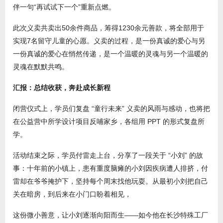
伴一句“再试试下一个”重新点燃。
此次义卖共卖出50余件商品，筹得1230余元善款，将全部用于
实现7名留守儿童的心愿。义卖的过程，是一份真诚的爱心与另
一份真诚的爱心在悄然传递，是一个温暖的灵魂与另一个温暖的
灵魂在默默共鸣。
汇报：总结收获，奔赴成长新程
闭营仪式上，学员们复盘 “童行未来” 义卖的风雨与感动，也将把
在公益营中所学设计项目反哺家乡，各组用 PPT 的形式复盘所
学。
活动结束之际，学员付雷走上台，分享了一段关于 “小刘” 的故
事：十年前的小镇上，患有重度脑瘫的小刘因疾病遭人排挤，付
雷却在爷爷掩护下，坚持每个周末找他玩耍。从最初小刘把自己
关在暗房，到后来在小门口盼着相见，
这份微小善意，让小刘逐渐向阳而生——如今他在长沙特殊工厂