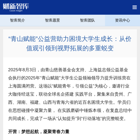
智库简介
智库愿景
智库团队
资讯中心
“青山赋能”公益营助力困境大学生成长：从价
值观引领到视野拓展的多重蜕变
2025年8月3日，由青山慈善基金会支持、上海益志领公益基金
会执行的2025年“青山赋能”大学生公益领袖领导力提升训练营在
上海圆满闭营。这场以“赋能青年，引领公益”为核心，邀请行业
大咖传经送宝，联动全球名企搭建 实践平台，聚集来自贵州、广
西、湖南、福建、山西与青海六省的近百名困境大学生。学员们
在思想碰撞中凝聚力量， 在实践磨砺中锤炼本领，在复盘总结中
共同成长，完成了一场从“认知提升”到“行动落地”的完整蜕变。
开营：梦想起航，凝聚青春力量