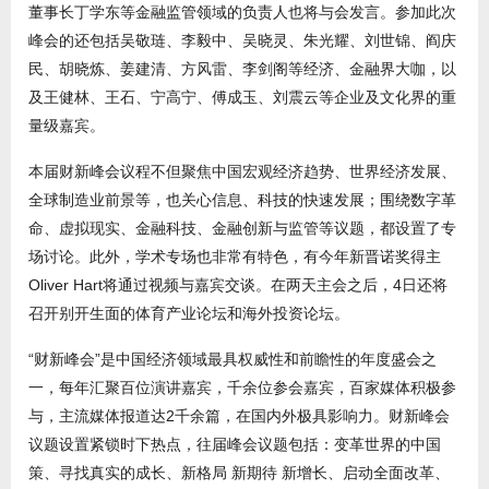
董事长丁学东等金融监管领域的负责人也将与会发言。参加此次
峰会的还包括吴敬琏、李毅中、吴晓灵、朱光耀、刘世锦、阎庆
民、胡晓炼、姜建清、方风雷、李剑阁等经济、金融界大咖，以
及王健林、王石、宁高宁、傅成玉、刘震云等企业及文化界的重
量级嘉宾。
本届财新峰会议程不但聚焦中国宏观经济趋势、世界经济发展、
全球制造业前景等，也关心信息、科技的快速发展；围绕数字革
命、虚拟现实、金融科技、金融创新与监管等议题，都设置了专
场讨论。此外，学术专场也非常有特色，有今年新晋诺奖得主
Oliver Hart将通过视频与嘉宾交谈。在两天主会之后，4日还将
召开别开生面的体育产业论坛和海外投资论坛。
“财新峰会”是中国经济领域最具权威性和前瞻性的年度盛会之
一，每年汇聚百位演讲嘉宾，千余位参会嘉宾，百家媒体积极参
与，主流媒体报道达2千余篇，在国内外极具影响力。财新峰会
议题设置紧锁时下热点，往届峰会议题包括：变革世界的中国
策、寻找真实的成长、新格局 新期待 新增长、启动全面改革、