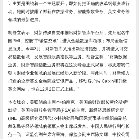
计主要是围绕着一个主题展开，即如何把正确的改革纲领变成行
动。她同时披露了财新在数据业务、智能指数业务、英文业务等
领域的最新进展。
胡舒立表示，财新传媒自去年推出财新智库平台后，先后冠名中
国PMI、控股“中诚信资讯”，进入金融数据库领域；布局金融信
息服务。今年3月，财新智库又推出新经济指数，并将进入可交
易指数领域，发展智能股票指数等业务。胡舒立称，“财新数据
业务、财新智能指数业务都将在这次峰会正式揭幕，标志着我们
朝向财经专业领域的发展已经步入新阶段。与此同时，财新倾力
打造的全新英文金融商业资讯产品 ，移动客户端 Caixin和升级
英文网站 ，也在12月2日正式上线。”
本次峰会，美联储前主席本•伯南克，美国前财政部长劳伦斯•萨
默斯，英国金融服务管理局(FSA)前主席、新经济思维研究所
(INET)高级研究员阿代尔•特纳勋爵和国际货币基金组织前副总
裁朱民等经济领域的领军人物出席或发言。中国人民银行副行长
范一飞、证监会副主席方星海、保监会副主席陈文辉、中投公司